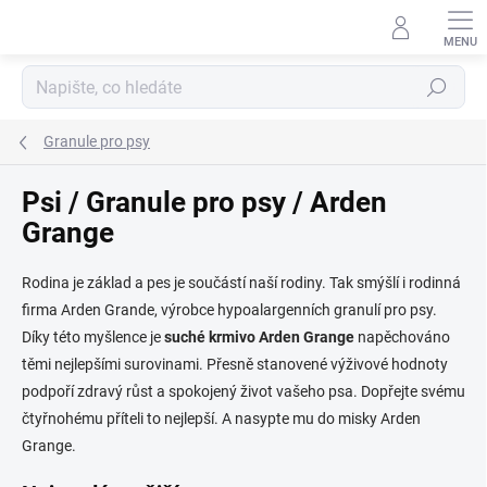
Přejít
na
obsah
Hledat
Granule pro psy
Psi / Granule pro psy / Arden
Grange
Rodina je základ a pes je součástí naší rodiny. Tak smýšlí i rodinná
firma Arden Grande, výrobce hypoalargenních granulí pro psy.
Díky této myšlence je
suché krmivo Arden Grange
napěchováno
těmi nejlepšími surovinami. Přesně stanovené výživové hodnoty
podpoří zdravý růst a spokojený život vašeho psa. Dopřejte svému
čtyřnohému příteli to nejlepší. A nasypte mu do misky Arden
Grange.