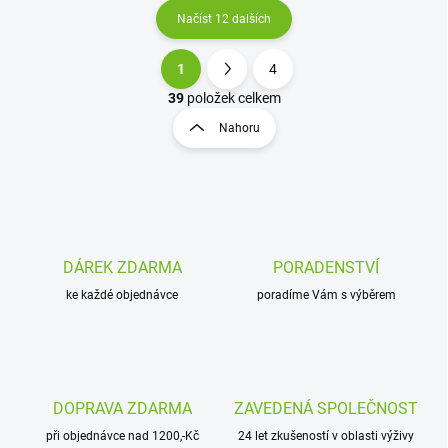
Načíst 12 dalších
1
4
O
S
v
t
39
položek celkem
l
r
Nahoru
á
á
d
n
a
k
c
o
í
p
v
r
á
v
DÁREK ZDARMA
PORADENSTVÍ
n
k
í
ke každé objednávce
poradíme Vám s výběrem
y
v
ý
p
i
s
DOPRAVA ZDARMA
ZAVEDENÁ SPOLEČNOST
u
při objednávce nad 1200,-Kč
24 let zkušeností v oblasti výživy