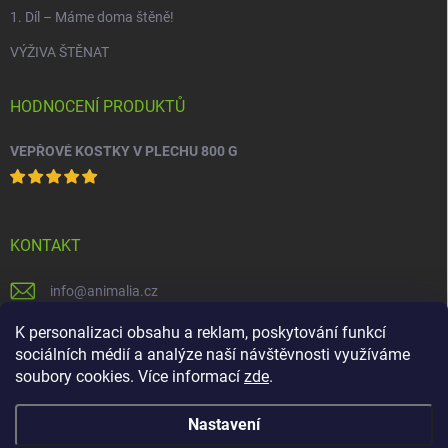
1. Díl – Máme doma štěně!
VÝŽIVA ŠTĚNAT
HODNOCENÍ PRODUKTŮ
VEPŘOVÉ KOSTKY V PLECHU 800 G
KONTAKT
info
@
animalia.cz
+420 558 712 288
K personalizaci obsahu a reklam, poskytování funkcí
sociálních médií a analýze naší návštěvnosti využíváme
facebook.com/krmivaanimalia
soubory cookies. Více informací
zde
.
Nastavení