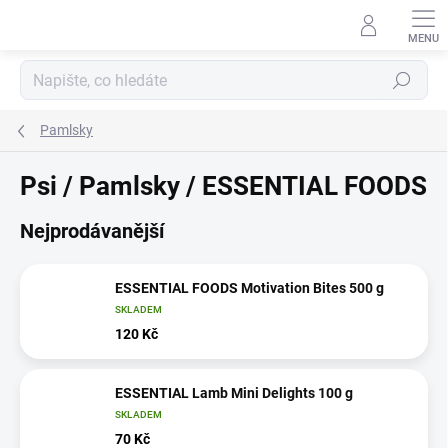
Přejít
na
obsah
Hledat
Pamlsky
Psi / Pamlsky / ESSENTIAL FOODS
Nejprodávanější
ESSENTIAL FOODS Motivation Bites 500 g
SKLADEM
120 Kč
ESSENTIAL Lamb Mini Delights 100 g
SKLADEM
70 Kč