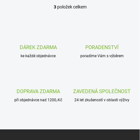
3
položek celkem
O
v
l
á
d
a
c
DÁREK ZDARMA
PORADENSTVÍ
í
ke každé objednávce
p
poradíme Vám s výběrem
r
v
k
y
v
DOPRAVA ZDARMA
ZAVEDENÁ SPOLEČNOST
ý
p
při objednávce nad 1200,-Kč
24 let zkušeností v oblasti výživy
i
s
u
Z
á