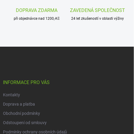
y
v
DOPRAVA ZDARMA
ZAVEDENÁ SPOLEČNOST
ý
p
při objednávce nad 1200,-Kč
24 let zkušeností v oblasti výživy
i
s
u
Z
á
p
a
t
í
INFORMACE PRO VÁS
Kontakty
Doprava a platba
Obchodní podmínky
Odstoupení od smlouvy
Podmínky ochrany osobních údajů