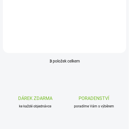
Do košíku
Biogance Extra Liss Detangler
- rozčesávač plstnaté srsti pro
psy a kočky
3
položek celkem
O
v
l
á
d
a
c
DÁREK ZDARMA
PORADENSTVÍ
í
ke každé objednávce
p
poradíme Vám s výběrem
r
v
k