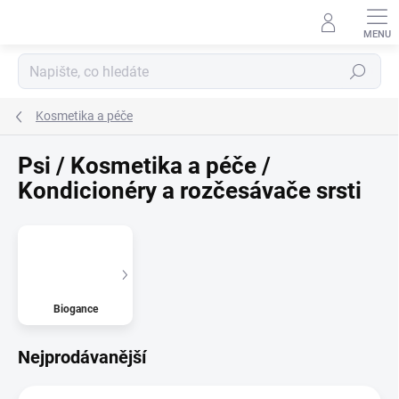
Přejít
na
obsah
Hledat
Kosmetika a péče
Psi / Kosmetika a péče /
Kondicionéry a rozčesávače srsti
Biogance
Nejprodávanější