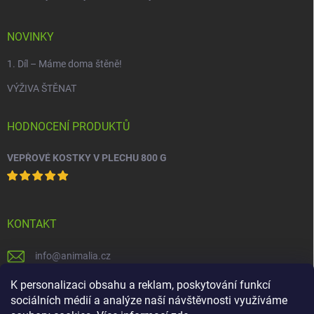
NOVINKY
1. Díl – Máme doma štěně!
VÝŽIVA ŠTĚNAT
HODNOCENÍ PRODUKTŮ
VEPŘOVÉ KOSTKY V PLECHU 800 G
KONTAKT
info
@
animalia.cz
+420 558 712 288
K personalizaci obsahu a reklam, poskytování funkcí
sociálních médií a analýze naší návštěvnosti využíváme
facebook.com/krmivaanimalia