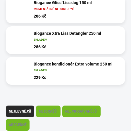
Biogance Gliss´Liss dog 150 ml
MOMENTÁLNĚ NEDOSTUPNÉ
286 Kč
Biogance Xtra Liss Detangler 250 ml
SKLADEM
286 Kč
Biogance kondicionér Extra volume 250 ml
SKLADEM
229 Kč
Ř
a
NEJLEVNĚJŠÍ
NEJDRAŽŠÍ
NEJPRODÁVANĚJŠÍ
z
e
ABECEDNĚ
n