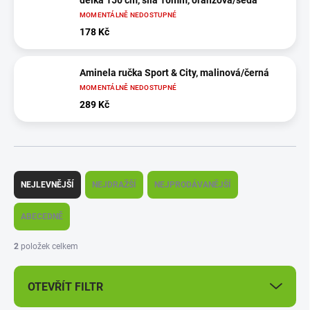
délka 150 cm, síla 10mm, oranžová/šedá
MOMENTÁLNĚ NEDOSTUPNÉ
178 Kč
Aminela ručka Sport & City, malinová/černá
MOMENTÁLNĚ NEDOSTUPNÉ
289 Kč
Ř
a
NEJLEVNĚJŠÍ
NEJDRAŽŠÍ
NEJPRODÁVANĚJŠÍ
z
e
ABECEDNĚ
n
í
2
položek celkem
p
r
OTEVŘÍT FILTR
o
d