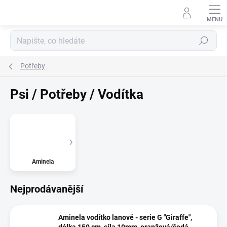
Přejít
na
obsah
Hledat
Potřeby
Psi / Potřeby / Vodítka
Aminela
Nejprodávanější
Aminela vodítko lanové - serie G "Giraffe",