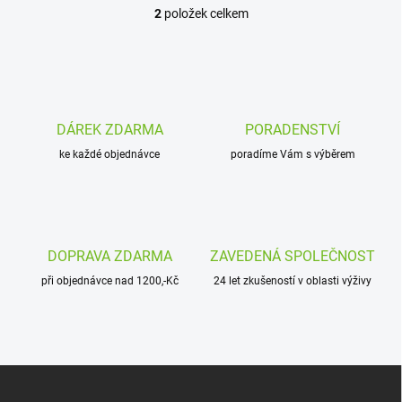
2
položek celkem
O
v
l
á
d
a
c
DÁREK ZDARMA
PORADENSTVÍ
í
ke každé objednávce
p
poradíme Vám s výběrem
r
v
k
y
v
DOPRAVA ZDARMA
ZAVEDENÁ SPOLEČNOST
ý
p
při objednávce nad 1200,-Kč
24 let zkušeností v oblasti výživy
i
s
u
Z
á