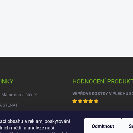
INKY
HODNOCENÍ PRODUK
VEPŘOVÉ KOSTKY V PLECHU 8
 – Máme doma štěně!
A ŠTĚNAT
zaci obsahu a reklam, poskytování
Odmítnout
S
lních médií a analýze naší