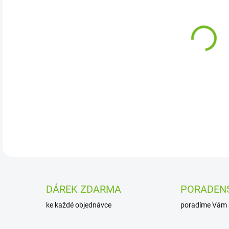
Vep
nejo
psy.
sva
kam
DETA
DÁREK ZDARMA
PORADEN
ke každé objednávce
poradíme Vám 