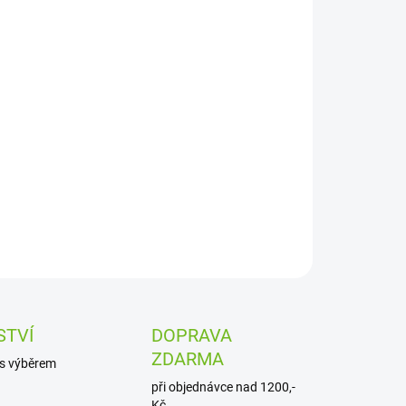
−
+
Přidat do košíku
řové ucho prémiové kvality. Jeden z
blíbenějších ze zdravých a přírodních pamlsků pro
 Žvýkací snack, který podporuje a posiluje žvýkací
ly a je skvělou prevenci před usazením zubního
ene u psů.
ILNÍ INFORMACE
ZEPTAT SE
STVÍ
DOPRAVA
ZDARMA
s výběrem
při objednávce nad 1200,-
Kč