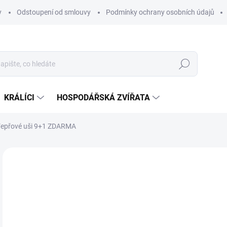
y
Odstoupení od smlouvy
Podmínky ochrany osobních údajů
Hledat
KRÁLÍCI
HOSPODÁŘSKÁ ZVÍŘATA
 Vepřové uši 9+1 ZDARMA
Neohodnoceno
Podrobnosti hodnocení
ZNAČKA
1
Měr
SK
cena