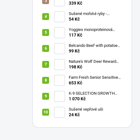
339 Kč
Sušené mořské ryby -
sardinky
54 Kč
Yoggies monoproteinová
hovězí konzerva pro psy s
117 Kč
karotkou a lněným olejem
800g
Belcando Beef with potatoes
& peas
99 Kč
Nature's Wolf Deer Reward
stripes 300 g
198 Kč
Farm Fresh Senior Sensitive
Reindeer 5 Kg
653 Kč
K-9 SELECTION GROWTH
FORMULA 12 Kg
1 070 Kč
Sušené vepřové uši
24 Kč