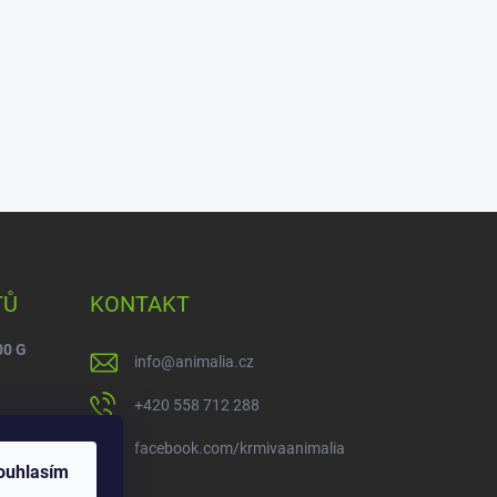
TŮ
KONTAKT
00 G
info
@
animalia.cz
+420 558 712 288
facebook.com/krmivaanimalia
ouhlasím