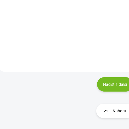
Do košíku
Do košíku
Vysoce jakostní granulované
Kvalitní granulované k
krmivo pro intenzivní výkrm
obsahující antikokcidik
brojlerových kuřat v poslední
intenzivní výkrm brojle
fázi výkrmu, tedy min. 5 dní
kuřat od 15. dne stáří 
před jeho ukončením.
5 dnů před ukončením
Neobsahuje antikokcidika.
výkrmu. Jeho podáván
Podporuje...
podpoříte...
Načíst 1 další
O
v
l
Nahoru
á
d
a