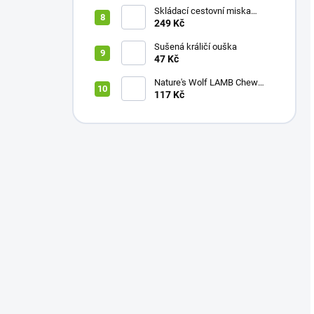
Skládací cestovní miska
Belcando
249 Kč
Sušená králičí ouška
47 Kč
Nature's Wolf LAMB Chew
MIX 150 g
117 Kč