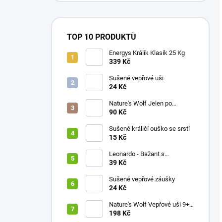
TOP 10 PRODUKTŮ
Energys Králík Klasik 25 Kg
339 Kč
Sušené vepřové uši
24 Kč
Nature's Wolf Jelen po
karpatsku 1ks
90 Kč
Sušené králičí ouško se srstí
15 Kč
Leonardo - Bažant s
brusinkami
39 Kč
Sušené vepřové záušky
24 Kč
Nature's Wolf Vepřové uši 9+1
ZDARMA
198 Kč