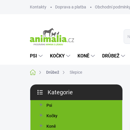
Přejít
Kontakty
Doprava a platba
Obchodní podmínk
na
obsah
PSI
KOČKY
KONĚ
DRŮBEŽ
Domů
Drůbež
Slepice
P
Kategorie
o
Přeskočit
s
kategorie
t
Psi
r
Kočky
a
n
Koně