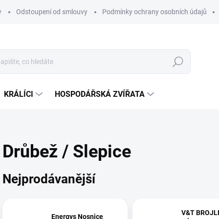
y
Odstoupení od smlouvy
Podmínky ochrany osobních údajů
Hledat
KRÁLÍCI
HOSPODÁŘSKÁ ZVÍŘATA
Drůbež / Slepice
Nejprodávanější
V&T BROJL
Energys Nosnice