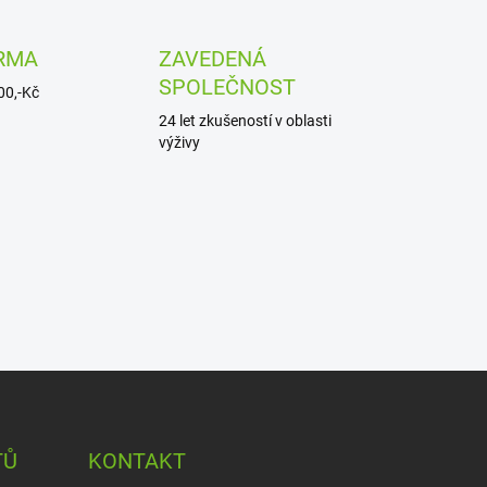
n
k
RMA
ZAVEDENÁ
o
SPOLEČNOST
00,-Kč
v
24 let zkušeností v oblasti
á
výživy
n
í
TŮ
KONTAKT