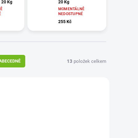
 20 Kg
20 Kg
Ě
MOMENTÁLNĚ
É
NEDOSTUPNÉ
255 Kč
13
položek celkem
ABECEDNĚ
1310
1311