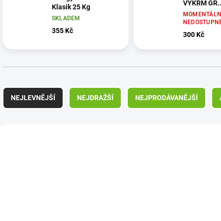
VÝKRM GR..
Klasik 25 Kg
MOMENTÁLN
SKLADEM
NEDOSTUPN
355 Kč
300 Kč
Ř
a
NEJLEVNĚJŠÍ
NEJDRAŽŠÍ
NEJPRODÁVANĚJŠÍ
z
e
n
V
í
ý
1309
p
p
r
i
o
s
d
p
u
r
k
o
t
d