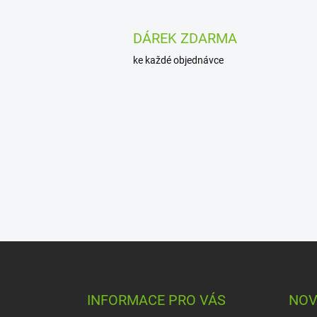
DÁREK ZDARMA
ke každé objednávce
Z
á
p
a
INFORMACE PRO VÁS
NOV
t