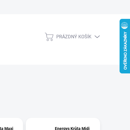
PRÁZDNÝ KOŠÍK
NÁKUPNÍ
KOŠÍK
ta Maxi
Energys Krůta Midi