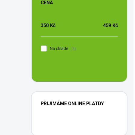
CENA
350
Kč
459
Kč
Na skladě
3
ROZBALIT FILTR
PŘIJÍMÁME ONLINE PLATBY