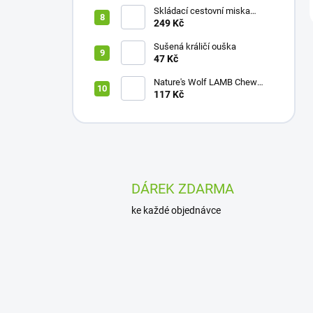
Skládací cestovní miska
Belcando
249 Kč
Sušená králičí ouška
47 Kč
Nature's Wolf LAMB Chew
MIX 150 g
117 Kč
DÁREK ZDARMA
ke každé objednávce