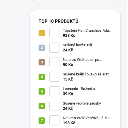
TOP 10 PRODUKTŮ
Topstein Fish Crunchies Adult
Small / Medium 10 Kg
938 Kč
Sušené hovězí uši
24 Kč
Nature's Wolf Jelen po
karpatsku 1ks
90 Kč
Sušené králičí ouško se srstí
15 Kč
Leonardo - Bažant s
brusinkami
39 Kč
Sušené vepřové záušky
24 Kč
Nature's Wolf Vepřové uši 9+1
ZDARMA
198 Kč