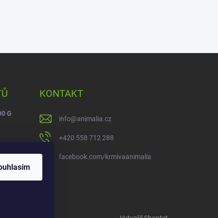
TŮ
KONTAKT
00 G
info
@
animalia.cz
+420 558 712 288
facebook.com/krmivaanimalia
ouhlasím