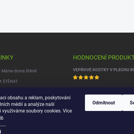
INKY
HODNOCENÍ PRODUK
VEPŘOVÉ KOSTKY V PLECHU 8
 – Máme doma štěně!
A ŠTĚNAT
zaci obsahu a reklam, poskytování
Odmítnout
S
lních médií a analýze naší
i využíváme soubory cookies. Více
de
.
í