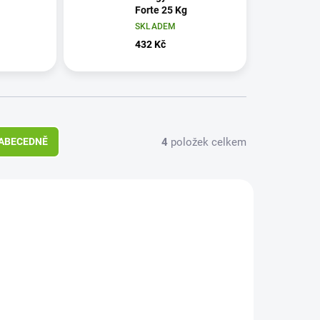
Forte 25 Kg
SKLADEM
432 Kč
4
položek celkem
ABECEDNĚ
159825
159725