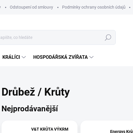
y
Odstoupení od smlouvy
Podmínky ochrany osobních údajů
Hledat
KRÁLÍCI
HOSPODÁŘSKÁ ZVÍŘATA
Drůbež / Krůty
Nejprodávanější
V&T KRŮTA VÝKRM
Energys Krů