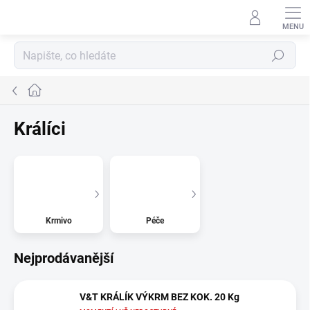
Přejít
na
obsah
Hledat
Domů
Králíci
Krmivo
Péče
Nejprodávanější
V&T KRÁLÍK VÝKRM BEZ KOK. 20 Kg