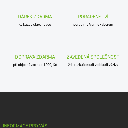
d
a
c
DÁREK ZDARMA
PORADENSTVÍ
í
ke každé objednávce
p
poradíme Vám s výběrem
r
v
k
y
v
DOPRAVA ZDARMA
ZAVEDENÁ SPOLEČNOST
ý
p
při objednávce nad 1200,-Kč
24 let zkušeností v oblasti výživy
i
s
u
Z
á
p
a
t
í
INFORMACE PRO VÁS