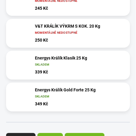
MOMENTÁLNĚ NEDOSTUPNÉ
245 Kč
V&T KRÁLÍK VÝKRM S KOK. 20 Kg
MOMENTÁLNĚ NEDOSTUPNÉ
250 Kč
Energys Králík Klasik 25 Kg
SKLADEM
339 Kč
Energys Králík Gold Forte 25 Kg
SKLADEM
349 Kč
Ř