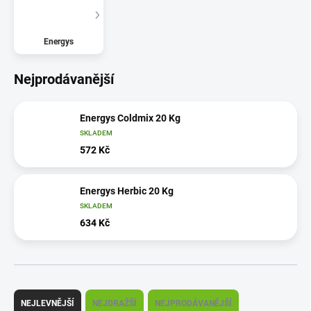
Energys
Nejprodávanější
Energys Coldmix 20 Kg
SKLADEM
572 Kč
Energys Herbic 20 Kg
SKLADEM
634 Kč
Ř
a
NEJLEVNĚJŠÍ
NEJDRAŽŠÍ
NEJPRODÁVANĚJŠÍ