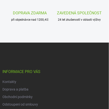
k
y
v
DOPRAVA ZDARMA
ZAVEDENÁ SPOLEČNOST
ý
p
při objednávce nad 1200,-Kč
24 let zkušeností v oblasti výživy
i
s
u
Z
á
p
a
t
í
INFORMACE PRO VÁS
Kontakty
Doprava a platba
Obchodní podmínky
Odstoupení od smlouvy