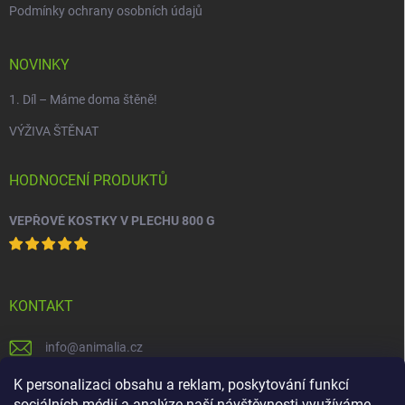
Podmínky ochrany osobních údajů
NOVINKY
1. Díl – Máme doma štěně!
VÝŽIVA ŠTĚNAT
HODNOCENÍ PRODUKTŮ
VEPŘOVÉ KOSTKY V PLECHU 800 G
KONTAKT
info
@
animalia.cz
+420 558 712 288
K personalizaci obsahu a reklam, poskytování funkcí
sociálních médií a analýze naší návštěvnosti využíváme