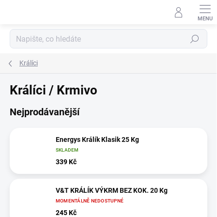
Přejít
na
obsah
Hledat
Králíci
Králíci / Krmivo
Nejprodávanější
Energys Králík Klasik 25 Kg
SKLADEM
339 Kč
V&T KRÁLÍK VÝKRM BEZ KOK. 20 Kg
MOMENTÁLNĚ NEDOSTUPNÉ
245 Kč