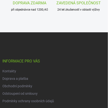
DOPRAVA ZDARMA
ZAVEDENÁ SPOLEČNOST
ý
p
při objednávce nad 1200,-Kč
24 let zkušeností v oblasti výživy
i
s
u
Z
á
p
a
t
í
INFORMACE PRO VÁS
Kontakty
Doprava a platba
Obchodní podmínky
Odstoupení od smlouvy
Podmínky ochrany osobních údajů