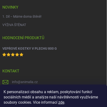
NOVINKY
1. Díl – Máme doma štěně!
VÝŽIVA ŠTĚNAT
HODNOCENÍ PRODUKTŮ
VEPŘOVÉ KOSTKY V PLECHU 800 G
KONTAKT
info
@
animalia.cz
+420 558 712 288
K personalizaci obsahu a reklam, poskytování funkcí
sociálních médií a analýze naší návštěvnosti využíváme
facebook.com/krmivaanimalia
soubory cookies. Více informací
zde
.