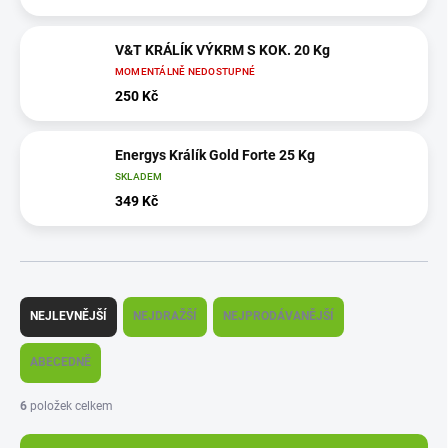
V&T KRÁLÍK VÝKRM S KOK. 20 Kg
MOMENTÁLNĚ NEDOSTUPNÉ
250 Kč
Energys Králík Gold Forte 25 Kg
SKLADEM
349 Kč
Ř
a
NEJLEVNĚJŠÍ
NEJDRAŽŠÍ
NEJPRODÁVANĚJŠÍ
z
e
ABECEDNĚ
n
í
6
položek celkem
p
r