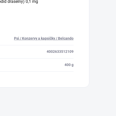
jodid draselný) 0,1 mg
Psi / Konzervy a kapsičky / Belcando
4002633512109
400 g