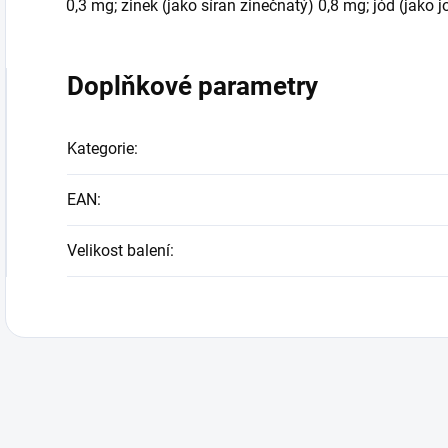
0,3 mg; zinek (jako síran zinečnatý) 0,8 mg; jód (jako 
Doplňkové parametry
Kategorie
:
EAN
:
Velikost balení
: