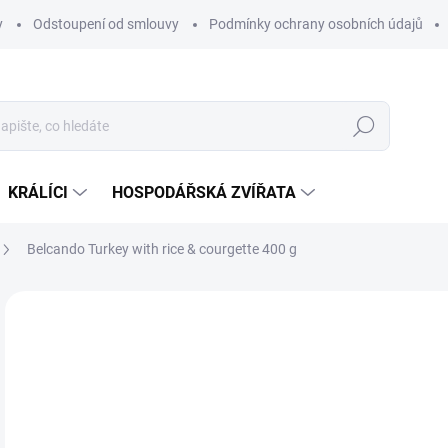
y
Odstoupení od smlouvy
Podmínky ochrany osobních údajů
Hledat
KRÁLÍCI
HOSPODÁŘSKÁ ZVÍŘATA
Belcando Turkey with rice & courgette 400 g
Neohodnoceno
Podrobnosti hodnocení
ZNAČKA
59
Měr
SK
cena