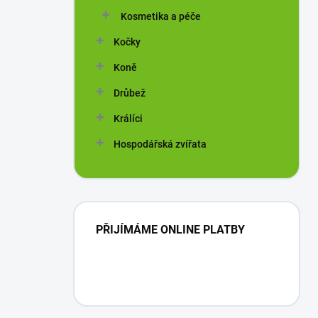
Kosmetika a péče
Kočky
Koně
Drůbež
Králíci
Hospodářská zvířata
PŘIJÍMÁME ONLINE PLATBY