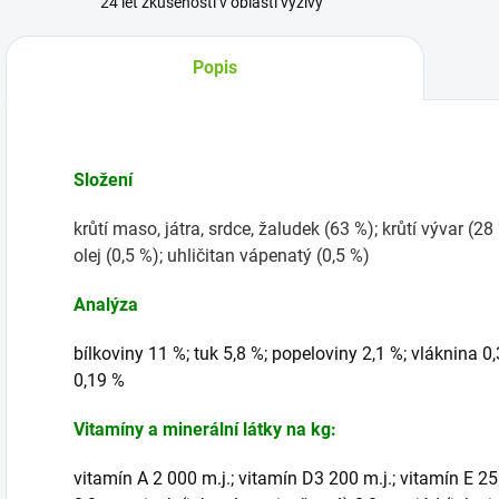
24 let zkušeností v oblasti výživy
Popis
Složení
krůtí maso, játra, srdce, žaludek (63 %); krůtí vývar (28 
olej (0,5 %); uhličitan vápenatý (0,5 %)
Analýza
bílkoviny 11 %; tuk 5,8 %; popeloviny 2,1 %; vláknina 0,
0,19 %
Vitamíny a minerální látky na kg:
vitamín A 2 000 m.j.; vitamín D3 200 m.j.; vitamín E