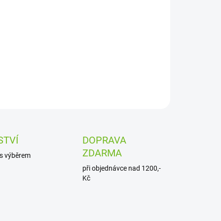
−
+
Přidat do košíku
a s rýží & cuketou
ILNÍ INFORMACE
ZEPTAT SE
STVÍ
DOPRAVA
ZDARMA
s výběrem
při objednávce nad 1200,-
Kč