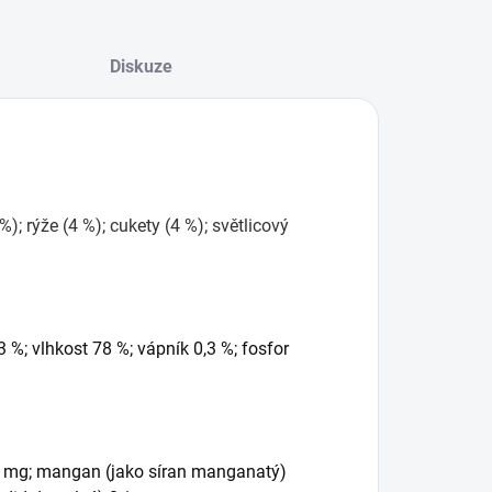
Diskuze
%); rýže (4 %); cukety (4 %); světlicový
3 %; vlhkost 78 %; vápník 0,3 %; fosfor
 25 mg; mangan (jako síran manganatý)