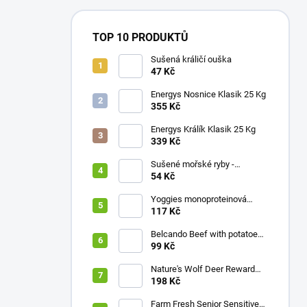
TOP 10 PRODUKTŮ
Sušená králičí ouška
47 Kč
Energys Nosnice Klasik 25 Kg
355 Kč
Energys Králík Klasik 25 Kg
339 Kč
Sušené mořské ryby -
sardinky
54 Kč
Yoggies monoproteinová
hovězí konzerva pro psy s
117 Kč
karotkou a lněným olejem
800g
Belcando Beef with potatoes
& peas
99 Kč
Nature's Wolf Deer Reward
stripes 300 g
198 Kč
Farm Fresh Senior Sensitive