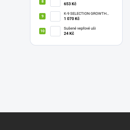
Reindeer 5 Kg
653 Kč
K-9 SELECTION GROWTH
FORMULA 12 Kg
1 070 Kč
Sušené vepřové uši
24 Kč
Z
á
p