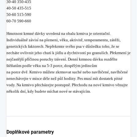
30-40 350-435
40-50 435-515
50-60 515-590
60-70 590-660
Hmotnost krmné dávky uvedená na obalu krmiva je orientační.
Individuálně závisí na plemeni, věku, aktivitě, temperamentu, zátěži,
genetických faktorech. Nepřekrmte svého psa v důsledku toho, že se
necháte ovlivnit jeho chutí k jídlu a dychtivostí po granulích. Překrmení je
nejčastější příčinou poruchy trávení. Denní krmnou dávku rozdělte
štěňatům podle věku na 5-3 porce, dospělým jedincům
na porce dvě. Krmivo můžete zkrmovat suché nebo navlhčené, navlhčené
nenechávejte v misce déle než půl hodiny. Pes musí mít dostatek pitné
vody. Na krmivo přecházejte postupně. Přechodu na nové krmivo věnujte
několik dní, kdy budete míchat nové se stávajícím.
Doplňkové parametry