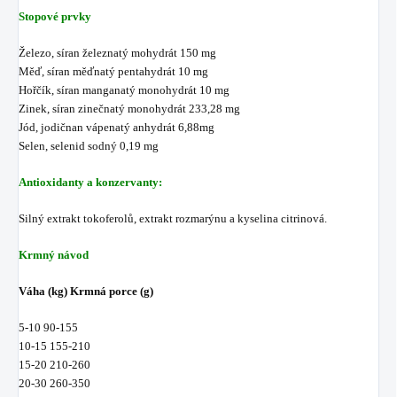
Stopové prvky
Železo, síran železnatý mohydrát 150 mg
Měď, síran měďnatý pentahydrát 10 mg
Hořčík, síran manganatý monohydrát 10 mg
Zinek, síran zinečnatý monohydrát 233,28 mg
Jód, jodičnan vápenatý anhydrát 6,88mg
Selen, selenid sodný 0,19 mg
Antioxidanty a konzervanty:
Silný extrakt tokoferolů, extrakt rozmarýnu a kyselina citrinová.
Krmný návod
Váha (kg) Krmná porce (g)
5-10 90-155
10-15 155-210
15-20 210-260
20-30 260-350