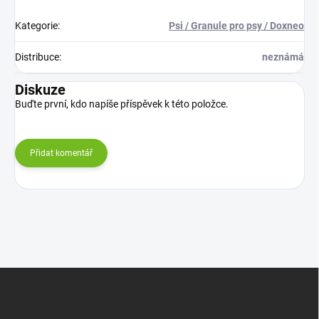
Kategorie
:
Psi / Granule pro psy / Doxneo
Distribuce
:
neznámá
Diskuze
Buďte první, kdo napíše příspěvek k této položce.
Přidat komentář
Z
á
p