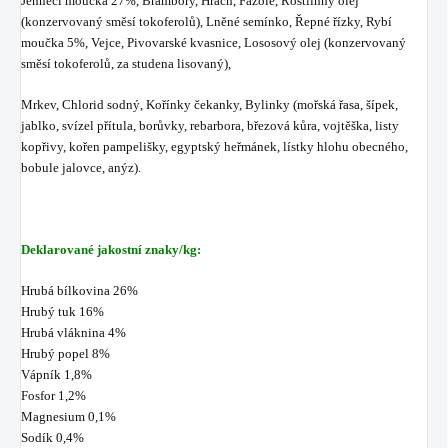
Jehněčí moučka 27%, Brambory, Hrách, Fazole, Rostlinný olej
(konzervovaný směsí tokoferolů), Lněné semínko, Řepné řízky, Rybí
moučka 5%, Vejce, Pivovarské kvasnice, Lososový olej (konzervovaný
směsí tokoferolů, za studena lisovaný),
Mrkev, Chlorid sodný, Kořínky čekanky, Bylinky (mořská řasa, šípek,
jablko, svízel přítula, borůvky, rebarbora, březová kůra, vojtěška, listy
kopřivy, kořen pampelišky, egyptský heřmánek, lístky hlohu obecného,
bobule jalovce, anýz).
Deklarované jakostní znaky/kg:
Hrubá bílkovina 26%
Hrubý tuk 16%
Hrubá vláknina 4%
Hrubý popel 8%
Vápník 1,8%
Fosfor 1,2%
Magnesium 0,1%
Sodík 0,4%