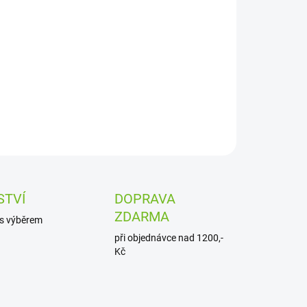
IANTA
−
+
Přidat do košíku
ILNÍ INFORMACE
ZEPTAT SE
STVÍ
DOPRAVA
ZDARMA
s výběrem
při objednávce nad 1200,-
Kč