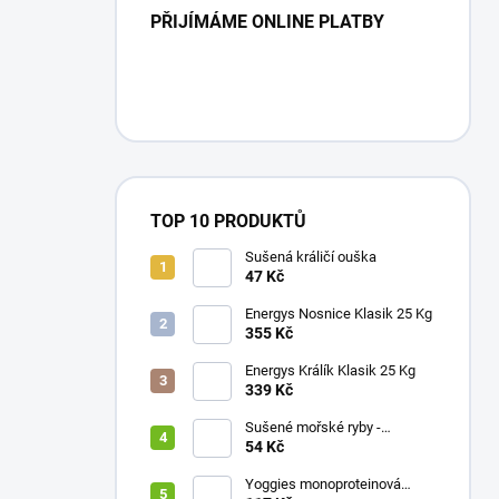
PŘIJÍMÁME ONLINE PLATBY
TOP 10 PRODUKTŮ
Sušená králičí ouška
47 Kč
Energys Nosnice Klasik 25 Kg
355 Kč
Energys Králík Klasik 25 Kg
339 Kč
Sušené mořské ryby -
sardinky
54 Kč
Yoggies monoproteinová