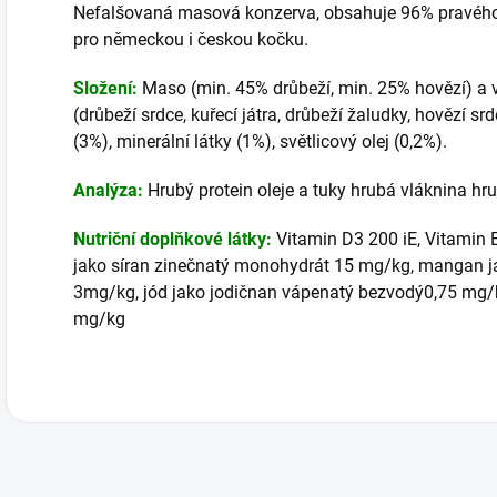
Nefalšovaná masová konzerva, obsahuje 96% pravého
pro německou i českou kočku.
Složení:
Maso (min. 45% drůbeží, min. 25% hovězí) a 
(drůbeží srdce, kuřecí játra, drůbeží žaludky, hovězí srd
(3%), minerální látky (1%), světlicový olej (0,2%).
Analýza:
Hrubý protein oleje a tuky hrubá vláknina hr
Nutriční doplňkové látky:
Vitamin D3 200 iE, Vitamin 
jako síran zinečnatý monohydrát 15 mg/kg, mangan 
3mg/kg, jód jako jodičnan vápenatý bezvodý0,75 mg/kg
mg/kg