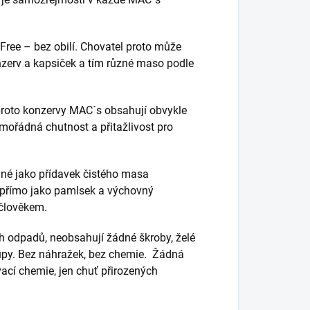
Free – bez obilí. Chovatel proto může
nzerv a kapsiček a tím různé maso podle
 proto konzervy MAC´s obsahují obvykle
mořádná chutnost a přitažlivost pro
lné jako přídavek čistého masa
o přímo jako pamlsek a výchovný
 člověkem.
h odpadů, neobsahují žádné škroby, želé
sirupy. Bez náhražek, bez chemie. Žádná
ací chemie, jen chuť přirozených