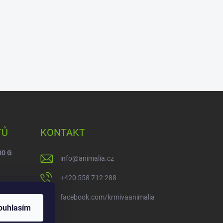
TŮ
KONTAKT
00 G
info
@
animalia.cz
+420 558 712 288
facebook.com/krmivaanimalia
ouhlasím