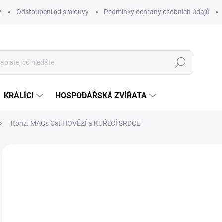
y
Odstoupení od smlouvy
Podmínky ochrany osobních údajů
Hledat
KRÁLÍCI
HOSPODÁŘSKÁ ZVÍŘATA
Konz. MACs Cat HOVĚZÍ a KUŘECÍ SRDCE
Neohodnoceno
Podrobnosti hodnocení
ZNAČKA
o
Měr
ZVO
cena