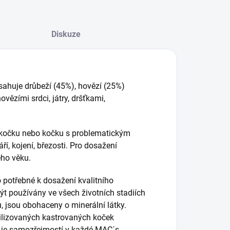
Diskuze
huje drůbeží (45%), hovězí (25%)
ovězími srdci, játry, dršťkami,
 kočku nebo kočku s problematickým
ří, kojení, březosti. Pro dosažení
ého věku.
 potřebné k dosažení kvalitního
t používány ve všech životních stadiích
, jsou obohaceny o minerální látky.
ilizovaných kastrovaných koček
 je samozřejmostí v každé MAC´s