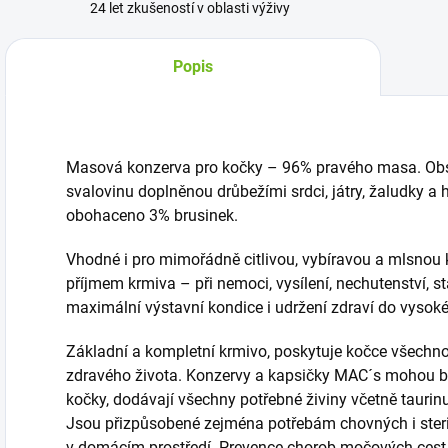
24 let zkušeností v oblasti výživy
Popis
Masová konzerva pro kočky – 96% pravého masa. Obsa
svalovinu doplněnou drůbežími srdci, játry, žaludky a h
obohaceno 3% brusinek.
Vhodné i pro mimořádně citlivou, vybíravou a mlsnou
příjmem krmiva – při nemoci, vysílení, nechutenství, stá
maximální výstavní kondice i udržení zdraví do vysok
Základní a kompletní krmivo, poskytuje kočce všechno
zdravého života. Konzervy a kapsičky MAC´s mohou bý
kočky, dodávají všechny potřebné živiny včetně taurinu
Jsou přizpůsobené zejména potřebám chovných i ster
v domácím prostředí. Prevence chorob močových cest