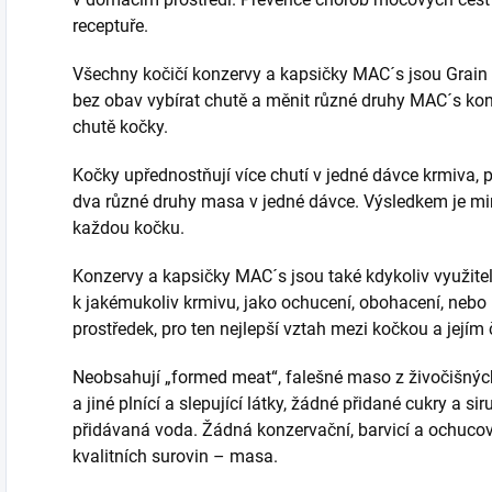
receptuře.
Všechny kočičí konzervy a kapsičky MAC´s jsou Grain 
bez obav vybírat chutě a měnit různé druhy MAC´s ko
chutě kočky.
Kočky upřednostňují více chutí v jedné dávce krmiva,
dva různé druhy masa v jedné dávce. Výsledkem je mi
každou kočku.
Konzervy a kapsičky MAC´s jsou také kdykoliv využite
k jakémukoliv krmivu, jako ochucení, obohacení, neb
prostředek, pro ten nejlepší vztah mezi kočkou a jejím
Neobsahují „formed meat“, falešné maso z živočišnýc
a jiné plnící a slepující látky, žádné přidané cukry a 
přidávaná voda. Žádná konzervační, barvicí a ochucov
kvalitních surovin – masa.