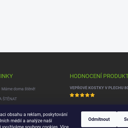
INKY
HODNOCENÍ PRODUK
VEPŘOVÉ KOSTKY V PLECHU 8
 – Máme doma štěně!
A ŠTĚNAT
zaci obsahu a reklam, poskytování
Odmítnout
S
lních médií a analýze naší
i využíváme soubory cookies. Více