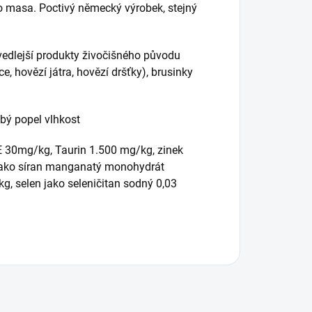
 masa. Poctivý německý výrobek, stejný
vedlejší produkty živočišného původu
ce, hovězí játra, hovězí dršťky), brusinky
ubý popel vlhkost
E 30mg/kg, Taurin 1.500 mg/kg, zinek
jako síran manganatý monohydrát
, selen jako seleničitan sodný 0,03