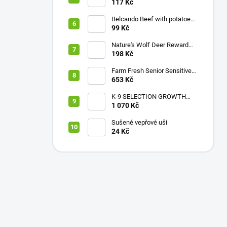
hovězí konzerva pro psy s
117 Kč
karotkou a lněným olejem
800g
Belcando Beef with potatoes
& peas
99 Kč
Nature's Wolf Deer Reward
stripes 300 g
198 Kč
Farm Fresh Senior Sensitive
Reindeer 5 Kg
653 Kč
K-9 SELECTION GROWTH
FORMULA 12 Kg
1 070 Kč
Sušené vepřové uši
24 Kč