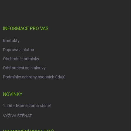
á
p
a
t
í
INFORMACE PRO VÁS
Kontakty
Doprava a platba
Obchodní podmínky
Odstoupení od smlouvy
Podmínky ochrany osobních údajů
NOVINKY
1. Díl – Máme doma štěně!
VÝŽIVA ŠTĚNAT