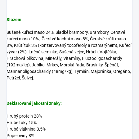
Složení:
Sušené kuřecí maso 24%, Sladké brambory, Brambory, Čerstvé
kuřecí maso 10%, Čerstvé kachní maso 8%, Čerstvé krůtí maso
8%, Krůtí tuk 3% (konzervovaný tocoferoly a rozmarýnem), Kuřecí
vývar (2%), Lněné semínko, Sušená vejce, Hrách, Vojtěška,
Hrachová bílkovina, Minerály, Vitamíny, Fluctooligosacharidy
(192mg/kg), Jablka, Mrkev, Mořská řada, Brusinky, Špěnát,
Mannanoligosacharidy (48mg/kg), Tymián, Majoránka, Oregáno,
Petržel, Šalvěj.
Deklarované jakostní znaky:
Hrubý protein 28%
Hrubé tuky 15%
Hrubá vláknina 3,5%
Popeloviny 8%