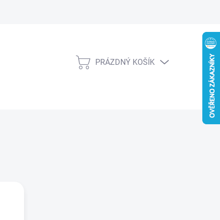
PRÁZDNÝ KOŠÍK
NÁKUPNÍ
KOŠÍK