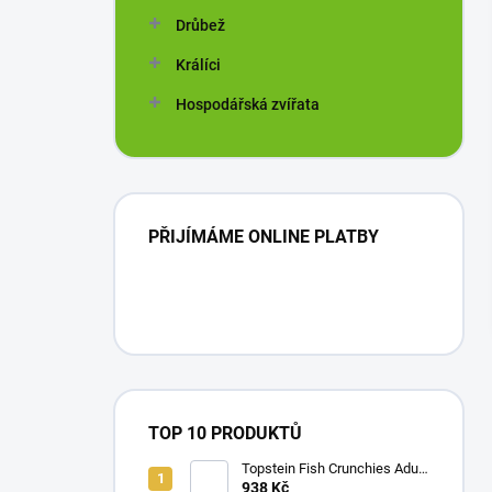
n
Drůbež
í
p
Králíci
a
n
Hospodářská zvířata
e
l
PŘIJÍMÁME ONLINE PLATBY
TOP 10 PRODUKTŮ
Topstein Fish Crunchies Adult
Small / Medium 10 Kg
938 Kč