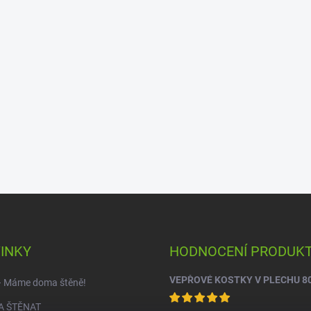
INKY
HODNOCENÍ PRODUK
VEPŘOVÉ KOSTKY V PLECHU 8
 – Máme doma štěně!
A ŠTĚNAT