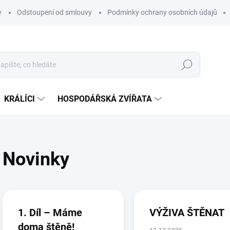
y
Odstoupení od smlouvy
Podmínky ochrany osobních údajů
Hledat
KRÁLÍCI
HOSPODÁŘSKÁ ZVÍŘATA
Novinky
V
ý
p
1. Díl – Máme
VÝŽIVA ŠTĚNAT
i
doma štěně!