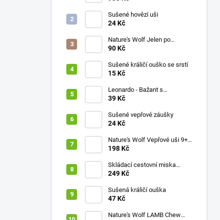
Sušené hovězí uši
24 Kč
Nature's Wolf Jelen po
karpatsku 1ks
90 Kč
Sušené králičí ouško se srstí
15 Kč
Leonardo - Bažant s
brusinkami
39 Kč
Sušené vepřové záušky
24 Kč
Nature's Wolf Vepřové uši 9+1
ZDARMA
198 Kč
Skládací cestovní miska
Belcando
249 Kč
Sušená králičí ouška
47 Kč
Nature's Wolf LAMB Chew