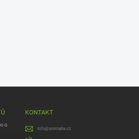
TŮ
KONTAKT
00 G
info
@
animalia.cz