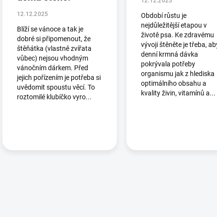
12.12.2025
s
č
12.12.2025
Období růstu je
l
nejdůležitější etapou v
Blíží se vánoce a tak je
á
životě psa. Ke zdravému
dobré si připomenout, že
vývoji štěněte je třeba, ab
n
štěňátka (vlastně zvířata
denní krmná dávka
k
vůbec) nejsou vhodným
pokrývala potřeby
ů
vánočním dárkem. Před
organismu jak z hlediska
jejich pořízením je potřeba si
optimálního obsahu a
uvědomit spoustu věcí. To
kvality živin, vitamínů a...
roztomilé klubíčko vyro...
O
v
l
á
d