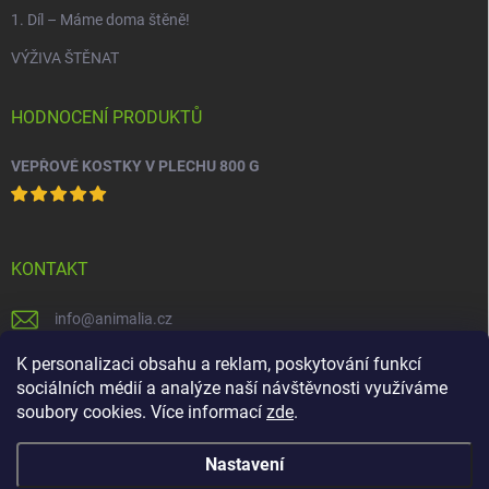
1. Díl – Máme doma štěně!
VÝŽIVA ŠTĚNAT
HODNOCENÍ PRODUKTŮ
VEPŘOVÉ KOSTKY V PLECHU 800 G
KONTAKT
info
@
animalia.cz
+420 558 712 288
K personalizaci obsahu a reklam, poskytování funkcí
sociálních médií a analýze naší návštěvnosti využíváme
facebook.com/krmivaanimalia
soubory cookies. Více informací
zde
.
Nastavení