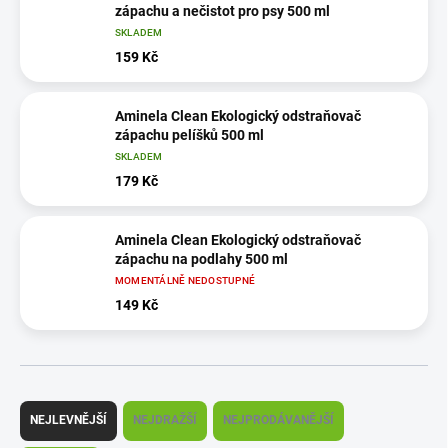
zápachu a nečistot pro psy 500 ml
SKLADEM
159 Kč
Aminela Clean Ekologický odstraňovač
zápachu pelíšků 500 ml
SKLADEM
179 Kč
Aminela Clean Ekologický odstraňovač
zápachu na podlahy 500 ml
MOMENTÁLNĚ NEDOSTUPNÉ
149 Kč
Ř
a
NEJLEVNĚJŠÍ
NEJDRAŽŠÍ
NEJPRODÁVANĚJŠÍ
z