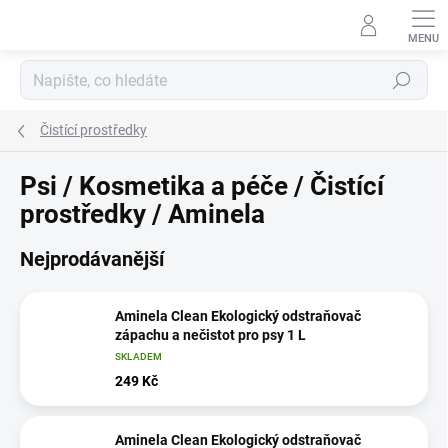
Přejít
na
obsah
Hledat
Čistící prostředky
Psi / Kosmetika a péče / Čistící
prostředky / Aminela
Nejprodávanější
Aminela Clean Ekologický odstraňovač
zápachu a nečistot pro psy 1 L
SKLADEM
249 Kč
Aminela Clean Ekologický odstraňovač