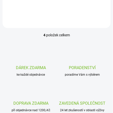
Do košíku
Do košíku
4
položek celkem
O
v
l
á
d
a
c
DÁREK ZDARMA
PORADENSTVÍ
í
ke každé objednávce
p
poradíme Vám s výběrem
r
v
k
y
v
DOPRAVA ZDARMA
ZAVEDENÁ SPOLEČNOST
ý
p
při objednávce nad 1200,-Kč
24 let zkušeností v oblasti výživy