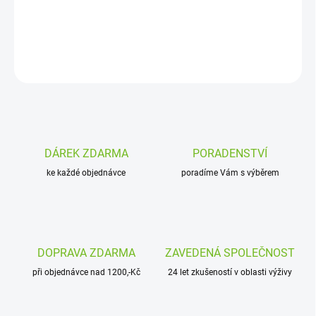
Šlachy jsou velmi tvrdé a tak na dlouhou dobu zabaví i ty
nejsilnější zuby. Jsou poměrně těžko stravitelné. Velmi vydatný
zdroj kolagenu, elastinu a minerálních látek.
ZEPTAT SE
DÁREK ZDARMA
PORADENSTVÍ
ke každé objednávce
poradíme Vám s výběrem
DOPRAVA ZDARMA
ZAVEDENÁ SPOLEČNOST
při objednávce nad 1200,-Kč
24 let zkušeností v oblasti výživy