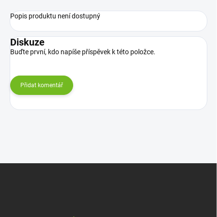
Popis produktu není dostupný
Diskuze
Buďte první, kdo napíše příspěvek k této položce.
Přidat komentář
Z
á
p
a
t